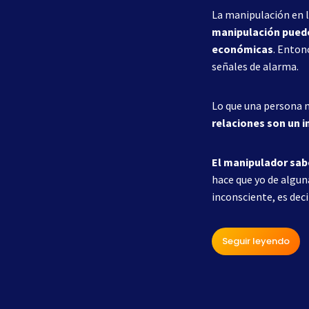
La manipulación en l
manipulación puede
económicas
. Enton
señales de alarma.
Lo que una persona m
relaciones son un i
El manipulador sabe
hace que yo de algu
inconsciente, es deci
Seguir leyendo