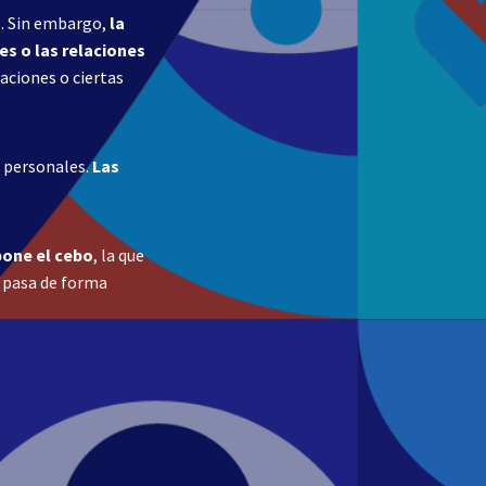
o. Sin embargo,
la
s o las relaciones
aciones o ciertas
s personales.
Las
pone el cebo
, la que
 pasa de forma