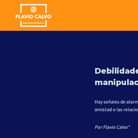
Skip
to
content
Debilidade
manipulac
Hay señales de alarm
amistad o las relaci
Por Flavio Calvo*