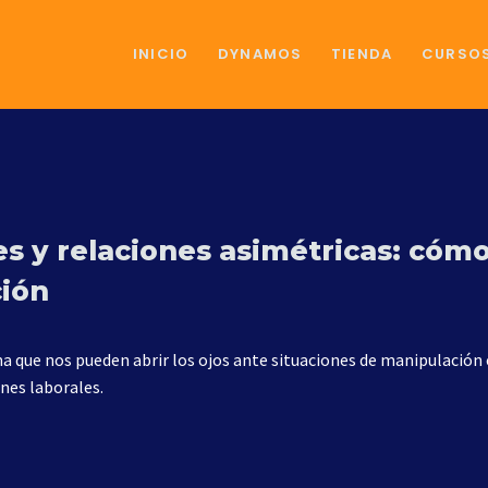
INICIO
DYNAMOS
TIENDA
CURSO
s y relaciones asimétricas: cómo 
ión
a que nos pueden abrir los ojos ante situaciones de manipulación e
ones laborales.