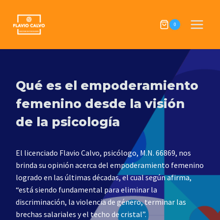
Skip
to
0
content
Qué es el empoderamiento
femenino desde la visión
de la psicología
El licenciado Flavio Calvo, psicólogo, M.N. 66869, nos
brinda su opinión acerca del empoderamiento femenino
logrado en las últimas décadas, el cual según afirma,
“está siendo fundamental para eliminar la
discriminación, la violencia de género, terminar las
brechas salariales y el techo de cristal”.