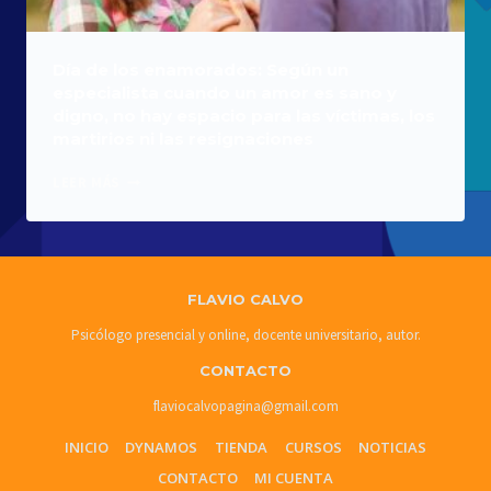
Día de los enamorados: Según un
especialista cuando un amor es sano y
digno, no hay espacio para las víctimas, los
martirios ni las resignaciones
DÍA
LEER MÁS
DE
LOS
ENAMORADOS:
SEGÚN
UN
FLAVIO CALVO
ESPECIALISTA
CUANDO
Psicólogo presencial y online, docente universitario, autor.
UN
CONTACTO
AMOR
ES
flaviocalvopagina@gmail.com
SANO
Y
INICIO
DYNAMOS
TIENDA
CURSOS
NOTICIAS
DIGNO,
CONTACTO
MI CUENTA
NO