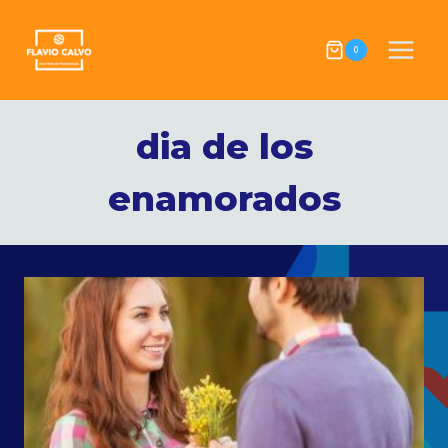
Skip
to
0
content
dia de los
enamorados