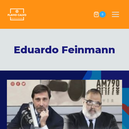
Skip
to
0
content
Eduardo Feinmann