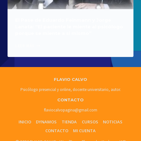
El Pase de Eduardo Feinmann y Jorge
Lanata: “El paciente le miente al psicólogo
porque se miente a si mismo”
EL
LEER MÁS
PASE
DE
EDUARDO
FEINMANN
Y
FLAVIO CALVO
JORGE
LANATA:
Psicólogo presencial y online, docente universitario, autor.
“EL
CONTACTO
PACIENTE
LE
flaviocalvopagina@gmail.com
MIENTE
AL
INICIO
DYNAMOS
TIENDA
CURSOS
NOTICIAS
PSICÓLOGO
CONTACTO
MI CUENTA
PORQUE
SE