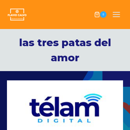
Skip
to
0
content
las tres patas del
amor