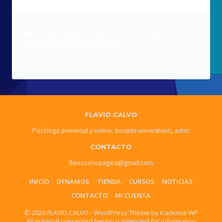
Las tres patas del amor: amor maduro,
amor vacío, amor fatuo
LAS
LEER MÁS
TRES
PATAS
DEL
AMOR:
AMOR
FLAVIO CALVO
MADURO,
AMOR
Psicólogo presencial y online, docente universitario, autor.
VACÍO,
CONTACTO
AMOR
FATUO
flaviocalvopagina@gmail.com
INICIO
DYNAMOS
TIENDA
CURSOS
NOTICIAS
CONTACTO
MI CUENTA
© 2026 FLAVIO CALVO - WordPress Theme by
Kadence WP
All material presented herein is intended for information