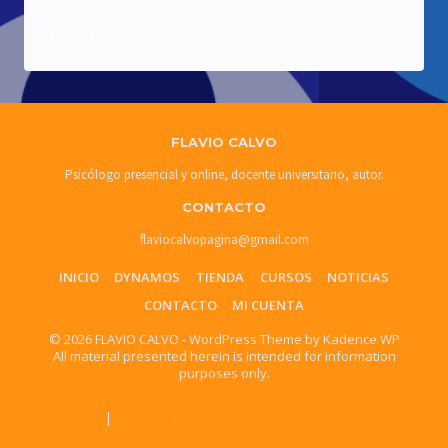
BENEFICIOS
READ MORE
PSICOLÓGICOS
DE
LA
ASERTIVIDAD
FLAVIO CALVO
Psicólogo presencial y online, docente universitario, autor.
CONTACTO
flaviocalvopagina@gmail.com
INICIO
DYNAMOS
TIENDA
CURSOS
NOTICIAS
CONTACTO
MI CUENTA
© 2026 FLAVIO CALVO - WordPress Theme by
Kadence WP
All material presented herein is intended for information
purposes only.
Privacy Policy
|
Disclaimer