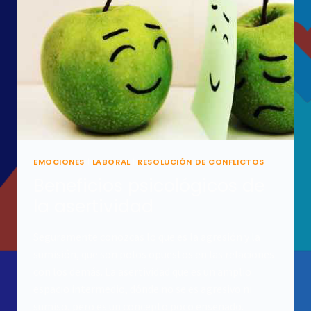
EMOCIONES
|
LABORAL
|
RESOLUCIÓN DE CONFLICTOS
Beneficios psicológicos de
la asertividad
Seguramente conozcas lo que es la agresión y la
sumisión, que son polos opuestos en las relaciones
con los demás. La asertividad que es un amplio
espacio intermedio, dónde no se es agresivo ni
sumiso, pero es un concepto poco enseñado.